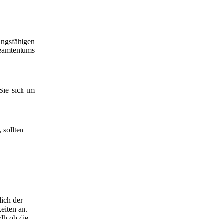
ungsfähigen
beamtentums
Sie sich im
 sollten
lich der
eiten an.
dh ob die