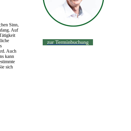
chen Sinn,
mfang. Auf
Tätigkeit
liche
zur Terminbuchung
s
ird. Auch
ns kann
estimmte
ie sich