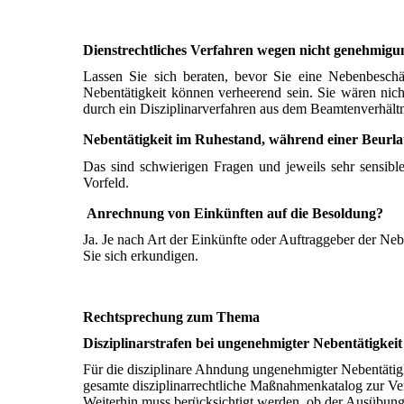
Dienstrechtliches Verfahren wegen nicht genehmigun
Lassen Sie sich beraten, bevor Sie eine Nebenbesch
Nebentätigkeit können verheerend sein. Sie wären nic
durch ein Disziplinarverfahren aus dem Beamtenverhältn
Nebentätigkeit im Ruhestand, während einer Beurla
Das sind schwierigen Fragen und jeweils sehr sensibl
Vorfeld.
Anrechnung von Einkünften auf die Besoldung?
Ja. Je nach Art der Einkünfte oder Auftraggeber der Ne
Sie sich erkundigen.
Rechtsprechung zum Thema
Disziplinarstrafen bei ungenehmigter Nebentätigkeit
Für die disziplinare Ahndung ungenehmigter Nebentätigke
gesamte disziplinarrechtliche Maßnahmenkatalog zur V
Weiterhin muss berücksichtigt werden, ob der Ausübung